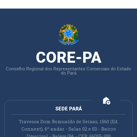
CORE-PA
Conselho Regional dos Representantes Comerciais do Estado
do Pará
add_home
SEDE PARÁ
Travessa Dom Romualdo de Seixas, 1560 (Ed.
Connext), 6º andar - Salas 02 e 03 - Bairro
Umarizal - Belém/PA - CEP: 66055-200