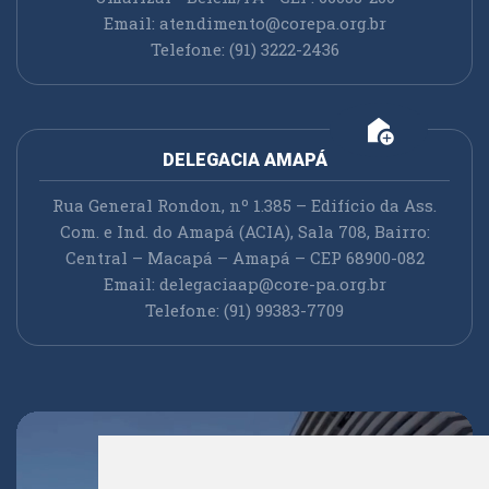
Email:
atendimento@corepa.org.br
Telefone: (91) 3222-2436
add_home
DELEGACIA AMAPÁ
Rua General Rondon, nº 1.385 – Edifício da Ass.
Com. e Ind. do Amapá (ACIA), Sala 708, Bairro:
Central – Macapá – Amapá – CEP 68900-082
Email:
delegaciaap@core-pa.org.br
Telefone: (91) 99383-7709