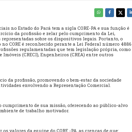
ais no Estado do Pará tem a sigla CORE-PA e sua função é
ercício da profissão e zelar pelo cumprimento da Lei,
representadas sobre os dispositivos legais. Portanto, o
o no CORE é reconhecido perante a Lei Federal número 4886
profissões regulamentadas que tem legislação própria, como
e Imóveis (CRECI), Engenheiros (CREA) entre outros
cício da profissão, promovendo o bem-estar da sociedade
 atividades envolvendo a Representação Comercial.
o cumprimento de sua missão, oferecendo ao público-alvo
mbiente de trabalho motivador.
 os valores da equipe do CORE -PA, as crenças de que: