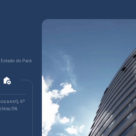
 Estado do Pará
add_home
onnext), 6º
elém/PA
r