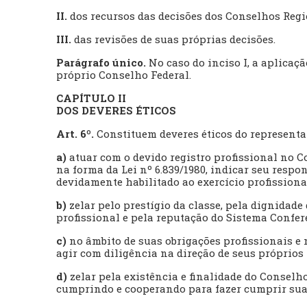
II.
dos recursos das decisões dos Conselhos Regi
III.
das revisões de suas próprias decisões.
Parágrafo único.
No caso do inciso I, a aplicaç
próprio Conselho Federal.
CAPÍTULO II
DOS DEVERES ÉTICOS
Art. 6º.
Constituem deveres éticos do representa
a)
atuar com o devido registro profissional no Co
na forma da Lei nº 6.839/1980, indicar seu respo
devidamente habilitado ao exercício profissiona
b)
zelar pelo prestígio da classe, pela dignidad
profissional e pela reputação do Sistema Confer
c)
no âmbito de suas obrigações profissionais e 
agir com diligência na direção de seus próprios
d)
zelar pela existência e finalidade do Conselho
cumprindo e cooperando para fazer cumprir su