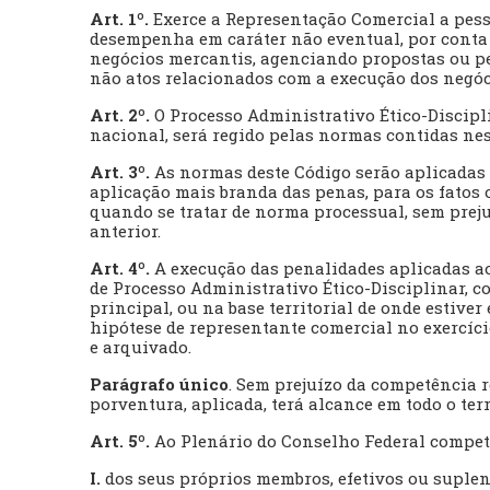
Art. 1º.
Exerce a Representação Comercial a pesso
desempenha em caráter não eventual, por conta 
negócios mercantis, agenciando propostas ou pe
não atos relacionados com a execução dos negócio
Art. 2º.
O Processo Administrativo Ético-Discipl
nacional, será regido pelas normas contidas nes
Art. 3º.
As normas deste Código serão aplicadas a
aplicação mais branda das penas, para os fatos o
quando se tratar de norma processual, sem preju
anterior.
Art. 4º.
A execução das penalidades aplicadas a
de Processo Administrativo Ético-Disciplinar, c
principal, ou na base territorial de onde estive
hipótese de representante comercial no exercício
e arquivado.
Parágrafo único
. Sem prejuízo da competência r
porventura, aplicada, terá alcance em todo o ter
Art. 5º.
Ao Plenário do Conselho Federal compet
I.
dos seus próprios membros, efetivos ou suplen