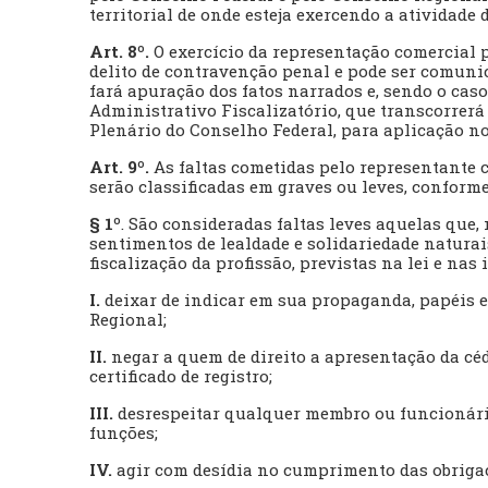
territorial de onde esteja exercendo a atividade
Art. 8º.
O exercício da representação comercial p
delito de contravenção penal e pode ser comuni
fará apuração dos fatos narrados e, sendo o ca
Administrativo Fiscalizatório, que transcorrer
Plenário do Conselho Federal, para aplicação n
Art. 9º.
As faltas cometidas pelo representante 
serão classificadas em graves ou leves, conforme
§ 1º
. São consideradas faltas leves aquelas que,
sentimentos de lealdade e solidariedade naturais
fiscalização da profissão, previstas na lei e nas
I.
deixar de indicar em sua propaganda, papéis 
Regional;
II.
negar a quem de direito a apresentação da cédu
certificado de registro;
III.
desrespeitar qualquer membro ou funcionário
funções;
IV.
agir com desídia no cumprimento das obrigaç