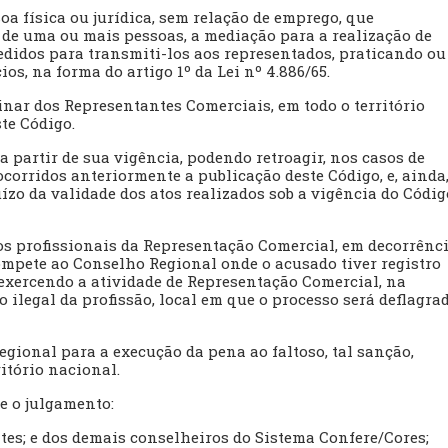
a física ou jurídica, sem relação de emprego, que
de uma ou mais pessoas, a mediação para a realização de
didos para transmiti-los aos representados, praticando ou
s, na forma do artigo 1º da Lei nº 4.886/65.
inar dos Representantes Comerciais, em todo o território
te Código.
 partir de sua vigência, podendo retroagir, nos casos de
corridos anteriormente a publicação deste Código, e, ainda
ízo da validade dos atos realizados sob a vigência do Códig
os profissionais da Representação Comercial, em decorrênc
ompete ao Conselho Regional onde o acusado tiver registro
r exercendo a atividade de Representação Comercial, na
 ilegal da profissão, local em que o processo será deflagra
egional para a execução da pena ao faltoso, tal sanção,
ritório nacional.
e o julgamento:
tes; e dos demais conselheiros do Sistema Confere/Cores;