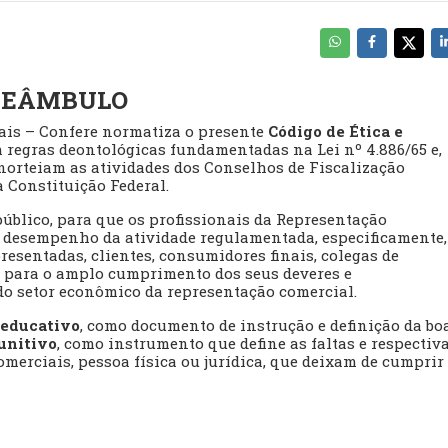
REÂMBULO
ais – Confere normatiza o presente
Código de Ética e
regras deontológicas fundamentadas na Lei nº 4.886/65 e,
norteiam as atividades dos Conselhos de Fiscalização
da Constituição Federal.
 público, para que os profissionais da Representação
no desempenho da atividade regulamentada, especificamente,
esentadas, clientes, consumidores finais, colegas de
e, para o amplo cumprimento dos seus deveres e
 do setor econômico da representação comercial.
 educativo
, como documento de instrução e definição da bo
unitivo
, como instrumento que define as faltas e respectiv
merciais, pessoa física ou jurídica, que deixam de cumprir