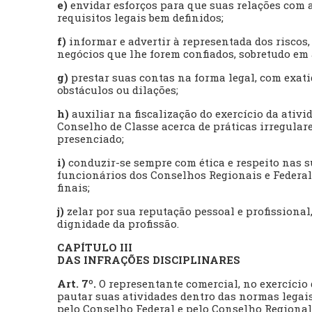
e)
envidar esforços para que suas relações com a
requisitos legais bem definidos;
f)
informar e advertir à representada dos riscos
negócios que lhe forem confiados, sobretudo em
g)
prestar suas contas na forma legal, com exati
obstáculos ou dilações;
h)
auxiliar na fiscalização do exercício da ati
Conselho de Classe acerca de práticas irregula
presenciado;
i)
conduzir-se sempre com ética e respeito nas s
funcionários dos Conselhos Regionais e Federal
finais;
j)
zelar por sua reputação pessoal e profissional
dignidade da profissão.
CAPÍTULO III
DAS INFRAÇÕES DISCIPLINARES
Art. 7º.
O representante comercial, no exercício d
pautar suas atividades dentro das normas legais,
pelo Conselho Federal e pelo Conselho Regional 