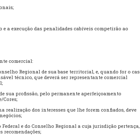
onais;
ão e a execução das penalidades cabíveis competirão ao
nte comercial:
nselho Regional de sua base territorial, e, quando for o cas
nsável técnico, que deverá ser representante comercial
l;
e de sua profissão, pelo permanente aperfeiçoamento
e/Cores;
na realização dos interesses que lhe forem confiados, deve
 negócios;
 Federal e do Conselho Regional a cuja jurisdição pertença,
as recomendações;