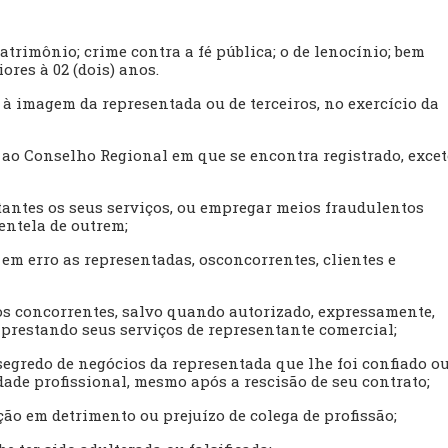
atrimônio; crime contra a fé pública; o de lenocínio; bem
res à 02 (dois) anos.
 à imagem da representada ou de terceiros, no exercício da
 ao Conselho Regional em que se encontra registrado, exce
tantes os seus serviços, ou empregar meios fraudulentos
entela de outrem;
m erro as representadas, osconcorrentes, clientes e
os concorrentes, salvo quando autorizado, expressamente,
 prestando seus serviços de representante comercial;
 segredo de negócios da representada que lhe foi confiado o
ade profissional, mesmo após a rescisão de seu contrato;
ão em detrimento ou prejuízo de colega de profissão;