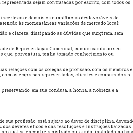
 representada sejam contratadas por escrito, com todos os
, incertezas e demais circunstâncias desfavoráveis de
 atenção às momentâneas variações de mercado local;
dão e clareza, dissipando as dúvidas que surgirem, sem
vidade de Representação Comercial, comunicando ao seu
res que, porventura, tenha tomado conhecimento ou
uas relações com os colegas de profissão, com os membros e
, com as empresas representadas, clientes e consumidores
, preservando, em sua conduta, a honra, a nobreza e a
e sua profissão, está sujeito ao dever de disciplina, devend
 dos deveres éticos e das resoluções e instruções baixadas
no qual se encontre registrado ou, ainda, instalado na bas