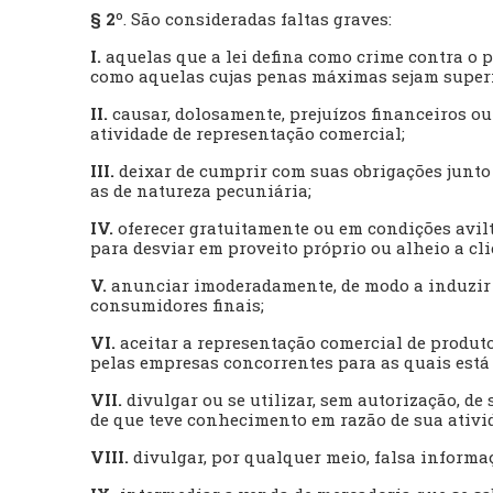
§ 2º
. São consideradas faltas graves:
I.
aquelas que a lei defina como crime contra o p
como aquelas cujas penas máximas sejam superio
II.
causar, dolosamente, prejuízos financeiros ou
atividade de representação comercial;
III.
deixar de cumprir com suas obrigações junto
as de natureza pecuniária;
IV.
oferecer gratuitamente ou em condições avil
para desviar em proveito próprio ou alheio a cli
V.
anunciar imoderadamente, de modo a induzir e
consumidores finais;
VI.
aceitar a representação comercial de produt
pelas empresas concorrentes para as quais está
VII.
divulgar ou se utilizar, sem autorização, de
de que teve conhecimento em razão de sua ativid
VIII.
divulgar, por qualquer meio, falsa informaç