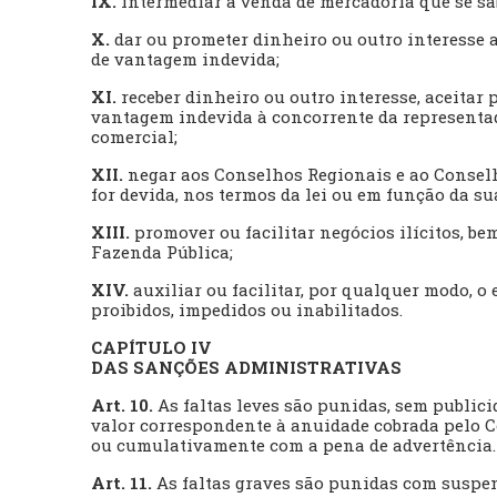
IX.
intermediar a venda de mercadoria que se sabe
X.
dar ou prometer dinheiro ou outro interesse 
de vantagem indevida;
XI.
receber dinheiro ou outro interesse, aceit
vantagem indevida à concorrente da representad
comercial;
XII.
negar aos Conselhos Regionais e ao Conselh
for devida, nos termos da lei ou em função da s
XIII.
promover ou facilitar negócios ilícitos, b
Fazenda Pública;
XIV.
auxiliar ou facilitar, por qualquer modo, o
proibidos, impedidos ou inabilitados.
CAPÍTULO IV
DAS SANÇÕES ADMINISTRATIVAS
Art. 10.
As faltas leves são punidas, sem publici
valor correspondente à anuidade cobrada pelo C
ou cumulativamente com a pena de advertência.
Art. 11.
As faltas graves são punidas com suspens