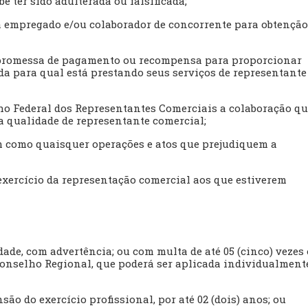
 ter sido adulterada ou falsificada;
a empregado e/ou colaborador de concorrente para obtençã
ar promessa de pagamento ou recompensa para proporcionar
a para qual está prestando seus serviços de representante
o Federal dos Representantes Comerciais a colaboração q
ua qualidade de representante comercial;
em como quaisquer operações e atos que prejudiquem a
 exercício da representação comercial aos que estiverem
dade, com advertência; ou com multa de até 05 (cinco) vezes 
onselho Regional, que poderá ser aplicada individualment
ão do exercício profissional, por até 02 (dois) anos; ou