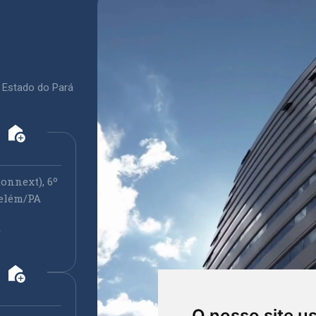
 Estado do Pará
add_home
onnext), 6º
elém/PA
r
add_home
O nosso site u