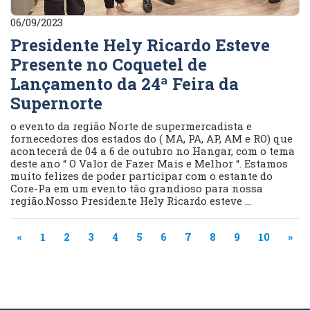
06/09/2023
Presidente Hely Ricardo Esteve
Presente no Coquetel de
Lançamento da 24ª Feira da
Supernorte
o evento da região Norte de supermercadista e
fornecedores dos estados do ( MA, PA, AP, AM e RO) que
acontecerá de 04 a 6 de outubro no Hangar, com o tema
deste ano “ O Valor de Fazer Mais e Melhor “. Estamos
muito felizes de poder participar com o estante do
Core-Pa em um evento tão grandioso para nossa
região.Nosso Presidente Hely Ricardo esteve ...
«
1
2
3
4
5
6
7
8
9
10
»