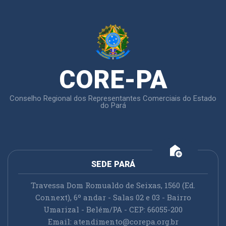
CORE-PA
Conselho Regional dos Representantes Comerciais do Estado
do Pará
add_home
SEDE PARÁ
Travessa Dom Romualdo de Seixas, 1560 (Ed.
Connext), 6º andar - Salas 02 e 03 - Bairro
Umarizal - Belém/PA - CEP: 66055-200
Email:
atendimento@corepa.org.br