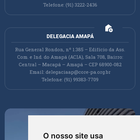
Telefone: (91) 3222-2436
add_home
DELEGACIA AMAPÁ
Rua General Rondon, nº 1.385 – Edifício da Ass.
Com. e Ind. do Amapá (ACIA), Sala 708, Bairro:
Central – Macapá – Amapá – CEP 68900-082
Email:
delegaciaap@core-pa.org.br
Telefone: (91) 99383-7709
O nosso site usa