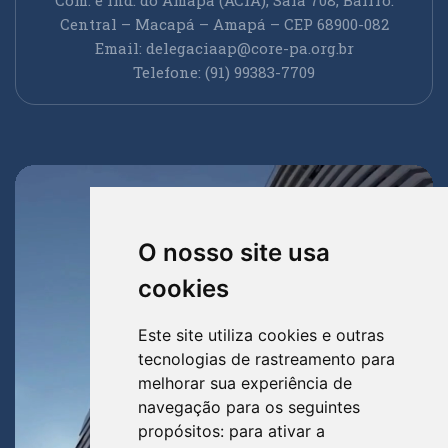
Central – Macapá – Amapá – CEP 68900-082
Email:
delegaciaap@core-pa.org.br
Telefone: (91) 99383-7709
O nosso site usa
cookies
Este site utiliza cookies e outras
tecnologias de rastreamento para
melhorar sua experiência de
navegação para os seguintes
propósitos:
para ativar a