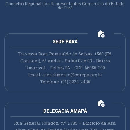
Conselho Regional dos Representantes Comerciais do Estado
do Pará
add_home
SEDE PARÁ
Travessa Dom Romualdo de Seixas, 1560 (Ed.
Connext), 6º andar - Salas 02 e 03 - Bairro
Umarizal - Belém/PA - CEP: 66055-200
Email:
atendimento@corepa.org.br
Telefone: (91) 3222-2436
add_home
DELEGACIA AMAPÁ
Rua General Rondon, nº 1.385 – Edifício da Ass.
Com. e Ind. do Amapá (ACIA), Sala 708, Bairro: