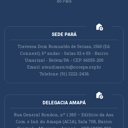
do Pará
add_home
SEDE PARÁ
Travessa Dom Romualdo de Seixas, 1560 (Ed.
Connext), 6º andar - Salas 02 e 03 - Bairro
Umarizal - Belém/PA - CEP: 66055-200
Email:
atendimento@corepa.org.br
Telefone: (91) 3222-2436
add_home
DELEGACIA AMAPÁ
Rua General Rondon, nº 1.385 – Edifício da Ass.
Com. e Ind. do Amapá (ACIA), Sala 708, Bairro: