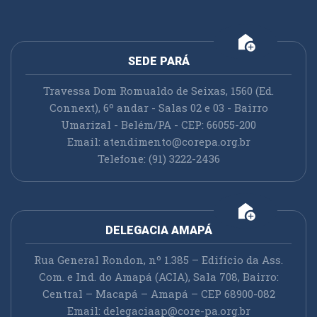
add_home
SEDE PARÁ
Travessa Dom Romualdo de Seixas, 1560 (Ed.
Connext), 6º andar - Salas 02 e 03 - Bairro
Umarizal - Belém/PA - CEP: 66055-200
Email:
atendimento@corepa.org.br
Telefone: (91) 3222-2436
add_home
DELEGACIA AMAPÁ
Rua General Rondon, nº 1.385 – Edifício da Ass.
Com. e Ind. do Amapá (ACIA), Sala 708, Bairro:
Central – Macapá – Amapá – CEP 68900-082
Email:
delegaciaap@core-pa.org.br