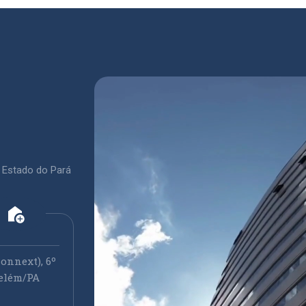
 Estado do Pará
add_home
onnext), 6º
elém/PA