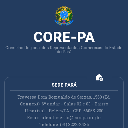
CORE-PA
Conselho Regional dos Representantes Comerciais do Estado
do Pará
add_home
SEDE PARÁ
Travessa Dom Romualdo de Seixas, 1560 (Ed.
Connext), 6º andar - Salas 02 e 03 - Bairro
Umarizal - Belém/PA - CEP: 66055-200
Email:
atendimento@corepa.org.br
Telefone: (91) 3222-2436