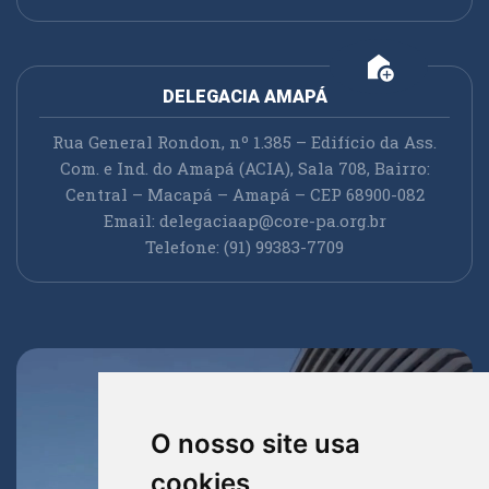
add_home
DELEGACIA AMAPÁ
Rua General Rondon, nº 1.385 – Edifício da Ass.
Com. e Ind. do Amapá (ACIA), Sala 708, Bairro:
Central – Macapá – Amapá – CEP 68900-082
Email:
delegaciaap@core-pa.org.br
Telefone: (91) 99383-7709
O nosso site usa
cookies