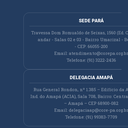
SEDE PARÁ
Travessa Dom Romualdo de Seixas, 1560 (Ed. C
andar - Salas 02 e 03 - Bairro Umarizal - B
- CEP: 66055-200
Email:
atendimento@corepa.org.b
Telefone: (91) 3222-2436
DELEGACIA AMAPÁ
Rua General Rondon, nº 1.385 – Edifício da A
Ind. do Amapá (ACIA), Sala 708, Bairro: Cent
– Amapá – CEP 68900-082
Email:
delegaciaap@core-pa.org.b
Telefone: (91) 99383-7709