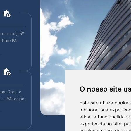
add_home
onnext), 6º
elém/PA
r
add_home
O nosso site u
ss. Com. e
ral – Macapá
Este site utiliza cooki
melhorar sua experiên
r
ativar a funcionalidade
experiência no site
,
par
serviços e para person