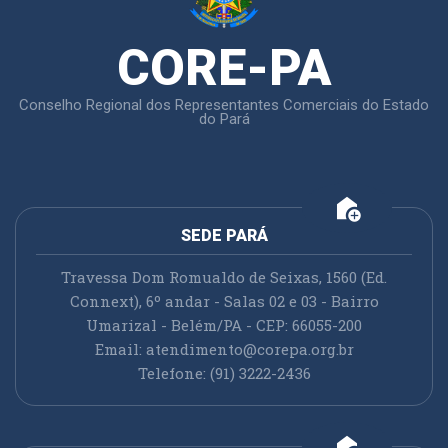
CORE-PA
Conselho Regional dos Representantes Comerciais do Estado
do Pará
add_home
SEDE PARÁ
Travessa Dom Romualdo de Seixas, 1560 (Ed.
Connext), 6º andar - Salas 02 e 03 - Bairro
Umarizal - Belém/PA - CEP: 66055-200
Email:
atendimento@corepa.org.br
Telefone: (91) 3222-2436
add_home