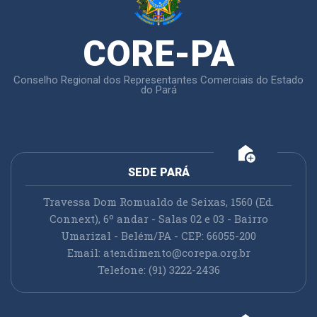
CORE-PA
Conselho Regional dos Representantes Comerciais do Estado
do Pará
add_home
SEDE PARÁ
Travessa Dom Romualdo de Seixas, 1560 (Ed.
Connext), 6º andar - Salas 02 e 03 - Bairro
Umarizal - Belém/PA - CEP: 66055-200
Email:
atendimento@corepa.org.br
Telefone: (91) 3222-2436