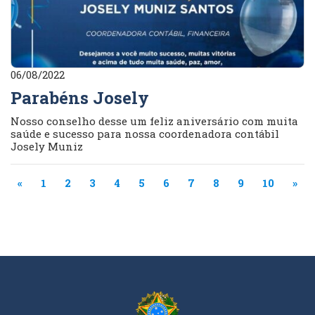
06/08/2022
Parabéns Josely
Nosso conselho desse um feliz aniversário com muita
saúde e sucesso para nossa coordenadora contábil
Josely Muniz
«
1
2
3
4
5
6
7
8
9
10
»