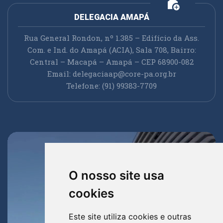
add_home
DELEGACIA AMAPÁ
Rua General Rondon, nº 1.385 – Edifício da Ass.
Com. e Ind. do Amapá (ACIA), Sala 708, Bairro:
Central – Macapá – Amapá – CEP 68900-082
Email:
delegaciaap@core-pa.org.br
Telefone: (91) 99383-7709
O nosso site usa
cookies
Este site utiliza cookies e outras