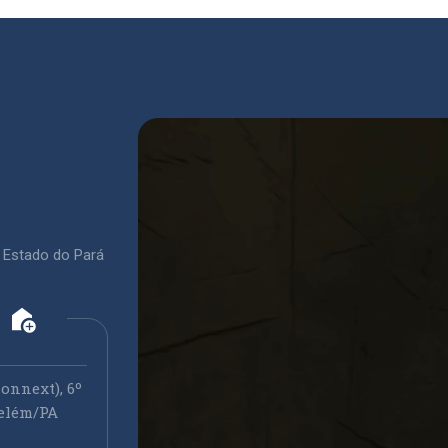
 Estado do Pará
add_home
onnext), 6º
elém/PA