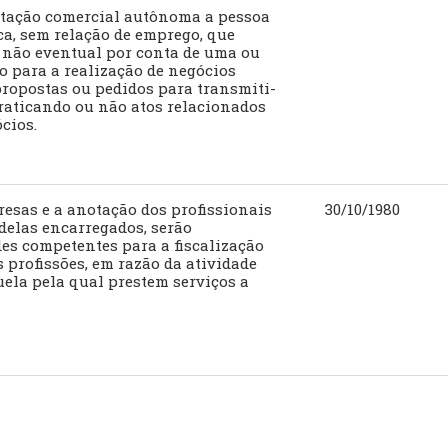
sentação comercial autônoma a pessoa
ica, sem relação de emprego, que
 não eventual por conta de uma ou
o para a realização de negócios
ropostas ou pedidos para transmiti-
praticando ou não atos relacionados
cios.
presas e a anotação dos profissionais
30/10/1980
delas encarregados, serão
des competentes para a fiscalização
s profissões, em razão da atividade
uela pela qual prestem serviços a