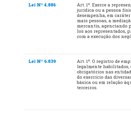
Lei Nº 4.886
Art. 1º. Exerce a repre
jurídica ou a pessoa fís
desempenha, em caráter
mais pessoas, a mediaçã
mercantis, agenciando p
los aos representados, 
com a execução dos negó
Lei Nº 6.839
Art. 1º. O registro de em
legalmente habilitados, 
obrigatórios nas entida
do exercício das diversa
básica ou em relação àq
terceiros.