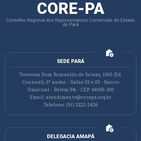
CORE-PA
Conselho Regional dos Representantes Comerciais do Estado
do Pará
add_home
SEDE PARÁ
Travessa Dom Romualdo de Seixas, 1560 (Ed.
Connext), 6º andar - Salas 02 e 03 - Bairro
Umarizal - Belém/PA - CEP: 66055-200
Email:
atendimento@corepa.org.br
Telefone: (91) 3222-2436
add_home
DELEGACIA AMAPÁ