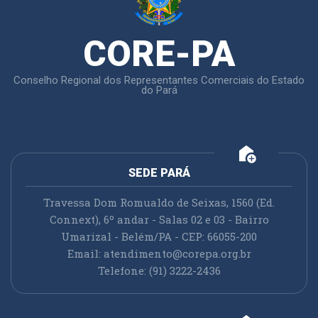
CORE-PA
Conselho Regional dos Representantes Comerciais do Estado
do Pará
add_home
SEDE PARÁ
Travessa Dom Romualdo de Seixas, 1560 (Ed.
Connext), 6º andar - Salas 02 e 03 - Bairro
Umarizal - Belém/PA - CEP: 66055-200
Email:
atendimento@corepa.org.br
Telefone: (91) 3222-2436