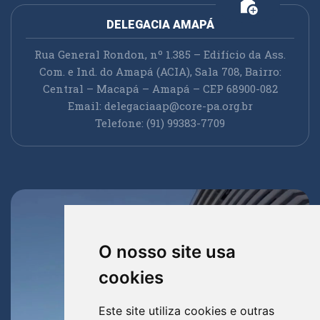
add_home
DELEGACIA AMAPÁ
Rua General Rondon, nº 1.385 – Edifício da Ass.
Com. e Ind. do Amapá (ACIA), Sala 708, Bairro:
Central – Macapá – Amapá – CEP 68900-082
Email:
delegaciaap@core-pa.org.br
Telefone: (91) 99383-7709
O nosso site usa
cookies
Este site utiliza cookies e outras