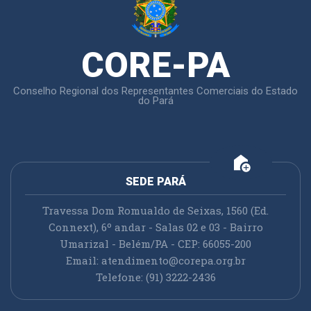
CORE-PA
Conselho Regional dos Representantes Comerciais do Estado
do Pará
add_home
SEDE PARÁ
Travessa Dom Romualdo de Seixas, 1560 (Ed.
Connext), 6º andar - Salas 02 e 03 - Bairro
Umarizal - Belém/PA - CEP: 66055-200
Email:
atendimento@corepa.org.br
Telefone: (91) 3222-2436