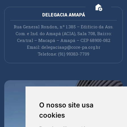
add_home
DELEGACIA AMAPÁ
Rua General Rondon, nº 1.385 – Edifício da Ass.
Com. e Ind. do Amapá (ACIA), Sala 708, Bairro:
Central – Macapá – Amapá – CEP 68900-082
Email:
delegaciaap@core-pa.org.br
Telefone: (91) 99383-7709
O nosso site usa
cookies