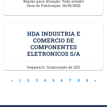
Região para Atuação: Todo estado!
Data de Publicação: 26/05/2025
HDA INDUSTRIA E
COMERCIO DE
COMPONENTES
ELETRONICOS S/A
Segmento: Iluminação de LED
Nome do Contato: Francisco Neto
Região para Atuação: Pará 3 Vagas(Santarém,
Marabá, Belém)
«
1
2
3
4
5
6
7
8
9
»
Data de Publicação: 26/05/2025