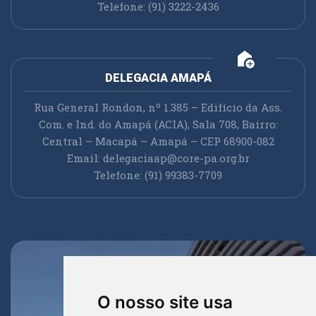
Telefone: (91) 3222-2436
add_home
DELEGACIA AMAPÁ
Rua General Rondon, nº 1.385 – Edifício da Ass.
Com. e Ind. do Amapá (ACIA), Sala 708, Bairro:
Central – Macapá – Amapá – CEP 68900-082
Email:
delegaciaap@core-pa.org.br
Telefone: (91) 99383-7709
O nosso site usa