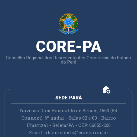
CORE-PA
Conselho Regional dos Representantes Comerciais do Estado
do Pará
add_home
SEDE PARÁ
Travessa Dom Romualdo de Seixas, 1560 (Ed.
Connext), 6º andar - Salas 02 e 03 - Bairro
Umarizal - Belém/PA - CEP: 66055-200
Email:
atendimento@corepa.org.br