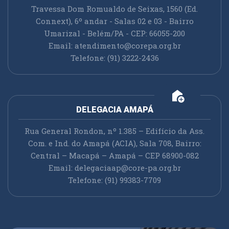
Travessa Dom Romualdo de Seixas, 1560 (Ed.
Connext), 6º andar - Salas 02 e 03 - Bairro
Umarizal - Belém/PA - CEP: 66055-200
Email:
atendimento@corepa.org.br
Telefone: (91) 3222-2436
add_home
DELEGACIA AMAPÁ
Rua General Rondon, nº 1.385 – Edifício da Ass.
Com. e Ind. do Amapá (ACIA), Sala 708, Bairro:
Central – Macapá – Amapá – CEP 68900-082
Email:
delegaciaap@core-pa.org.br
Telefone: (91) 99383-7709