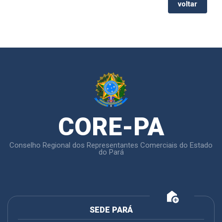
voltar
CORE-PA
Conselho Regional dos Representantes Comerciais do Estado
do Pará
add_home
SEDE PARÁ