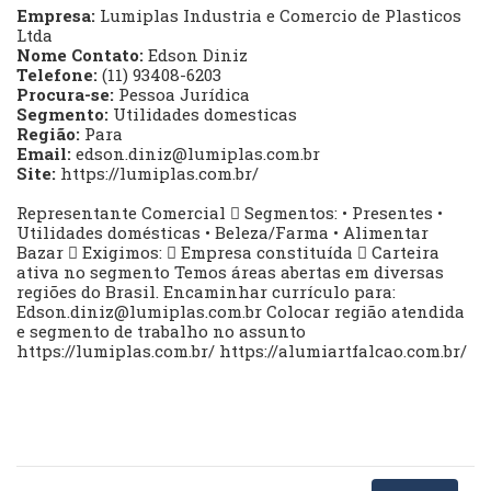
Empresa:
Lumiplas Industria e Comercio de Plasticos
Ltda
Nome Contato:
Edson Diniz
Telefone:
(11) 93408-6203
Procura-se:
Pessoa Jurídica
Segmento:
Utilidades domesticas
Região:
Para
Email:
edson.diniz@lumiplas.com.br
Site:
https://lumiplas.com.br/
Representante Comercial  Segmentos: • Presentes •
Utilidades domésticas • Beleza/Farma • Alimentar
Bazar  Exigimos:  Empresa constituída  Carteira
ativa no segmento Temos áreas abertas em diversas
regiões do Brasil. Encaminhar currículo para:
Edson.diniz@lumiplas.com.br
Colocar região atendida
e segmento de trabalho no assunto
https://lumiplas.com.br/ https://alumiartfalcao.com.br/