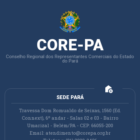
CORE-PA
Conselho Regional dos Representantes Comerciais do Estado
do Pará
add_home
SEDE PARÁ
Travessa Dom Romualdo de Seixas, 1560 (Ed.
Connext), 6º andar - Salas 02 e 03 - Bairro
Umarizal - Belém/PA - CEP: 66055-200
Email:
atendimento@corepa.org.br