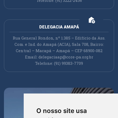
Telefone: (91) 3222-2436
add_home
DELEGACIA AMAPÁ
Rua General Rondon, nº 1.385 – Edifício da Ass.
Com. e Ind. do Amapá (ACIA), Sala 708, Bairro:
Central – Macapá – Amapá – CEP 68900-082
Email:
delegaciaap@core-pa.org.br
Telefone: (91) 99383-7709
O nosso site usa