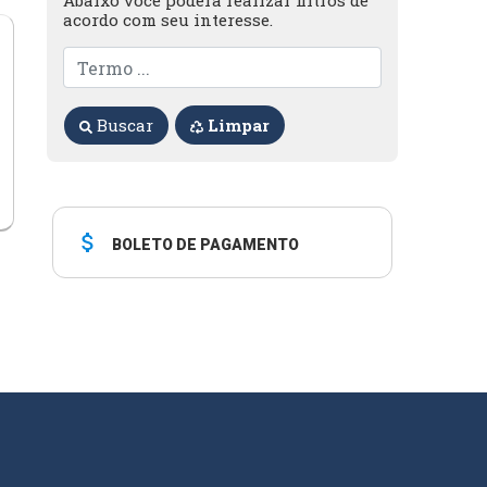
Abaixo você poderá realizar filtros de
acordo com seu interesse.
Buscar
Limpar
attach_money
BOLETO DE PAGAMENTO