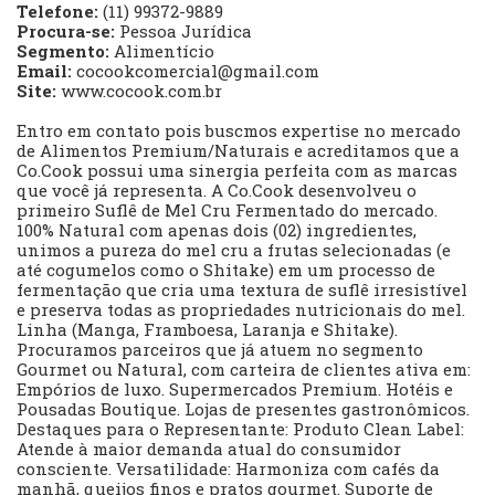
Telefone:
(11) 99372-9889
Procura-se:
Pessoa Jurídica
Segmento:
Alimentício
Email:
cocookcomercial@gmail.com
Site:
www.cocook.com.br
Entro em contato pois buscmos expertise no mercado
de Alimentos Premium/Naturais e acreditamos que a
Co.Cook possui uma sinergia perfeita com as marcas
que você já representa. A Co.Cook desenvolveu o
primeiro Suflê de Mel Cru Fermentado do mercado.
100% Natural com apenas dois (02) ingredientes,
unimos a pureza do mel cru a frutas selecionadas (e
até cogumelos como o Shitake) em um processo de
fermentação que cria uma textura de suflê irresistível
e preserva todas as propriedades nutricionais do mel.
Linha (Manga, Framboesa, Laranja e Shitake).
Procuramos parceiros que já atuem no segmento
Gourmet ou Natural, com carteira de clientes ativa em:
Empórios de luxo. Supermercados Premium. Hotéis e
Pousadas Boutique. Lojas de presentes gastronômicos.
Destaques para o Representante: Produto Clean Label:
Atende à maior demanda atual do consumidor
consciente. Versatilidade: Harmoniza com cafés da
manhã, queijos finos e pratos gourmet. Suporte de