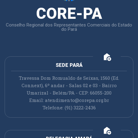
CORE-PA
Conselho Regional dos Representantes Comerciais do Estado
do Pará
add_home
SEDE PARÁ
Travessa Dom Romualdo de Seixas, 1560 (Ed.
Connext), 6º andar - Salas 02 e 03 - Bairro
Umarizal - Belém/PA - CEP: 66055-200
Email:
atendimento@corepa.org.br
Telefone: (91) 3222-2436
add_home