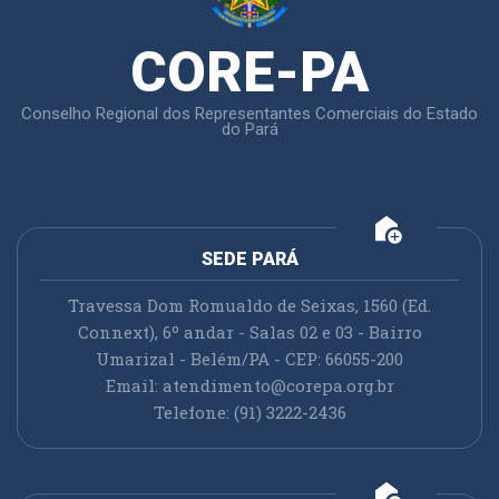
CORE-PA
Conselho Regional dos Representantes Comerciais do Estado
do Pará
add_home
SEDE PARÁ
Travessa Dom Romualdo de Seixas, 1560 (Ed.
Connext), 6º andar - Salas 02 e 03 - Bairro
Umarizal - Belém/PA - CEP: 66055-200
Email:
atendimento@corepa.org.br
Telefone: (91) 3222-2436
add_home