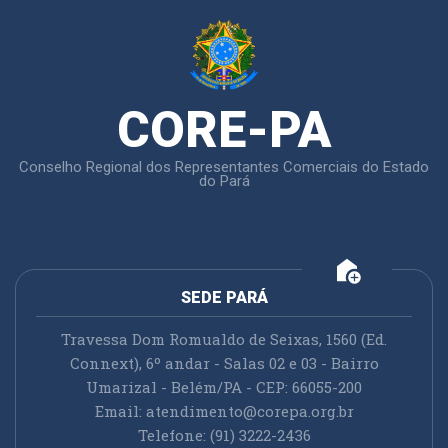
CORE-PA
Conselho Regional dos Representantes Comerciais do Estado
do Pará
add_home
SEDE PARÁ
Travessa Dom Romualdo de Seixas, 1560 (Ed.
Connext), 6º andar - Salas 02 e 03 - Bairro
Umarizal - Belém/PA - CEP: 66055-200
Email:
atendimento@corepa.org.br
Telefone: (91) 3222-2436