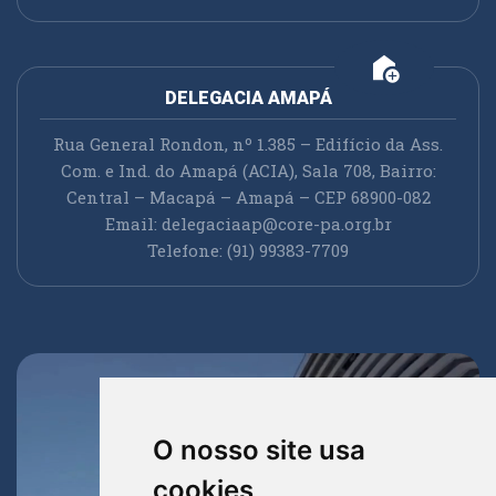
add_home
DELEGACIA AMAPÁ
Rua General Rondon, nº 1.385 – Edifício da Ass.
Com. e Ind. do Amapá (ACIA), Sala 708, Bairro:
Central – Macapá – Amapá – CEP 68900-082
Email:
delegaciaap@core-pa.org.br
Telefone: (91) 99383-7709
O nosso site usa
cookies