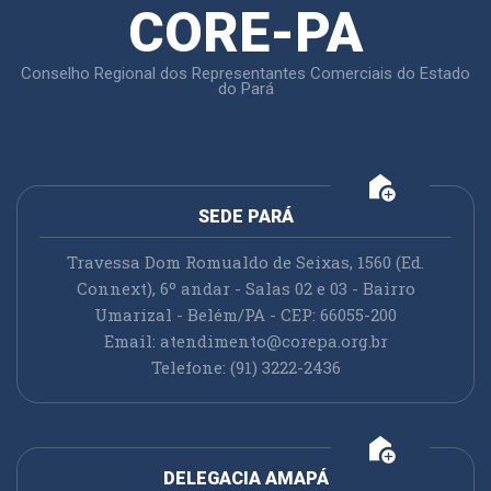
CORE-PA
Conselho Regional dos Representantes Comerciais do Estado
do Pará
add_home
SEDE PARÁ
Travessa Dom Romualdo de Seixas, 1560 (Ed.
Connext), 6º andar - Salas 02 e 03 - Bairro
Umarizal - Belém/PA - CEP: 66055-200
Email:
atendimento@corepa.org.br
Telefone: (91) 3222-2436
add_home
DELEGACIA AMAPÁ