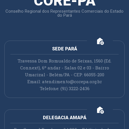
CORE-PA
Conselho Regional dos Representantes Comerciais do Estado
do Pará
add_home
SEDE PARÁ
Travessa Dom Romualdo de Seixas, 1560 (Ed.
Connext), 6º andar - Salas 02 e 03 - Bairro
Umarizal - Belém/PA - CEP: 66055-200
Email:
atendimento@corepa.org.br
Telefone: (91) 3222-2436
add_home
DELEGACIA AMAPÁ