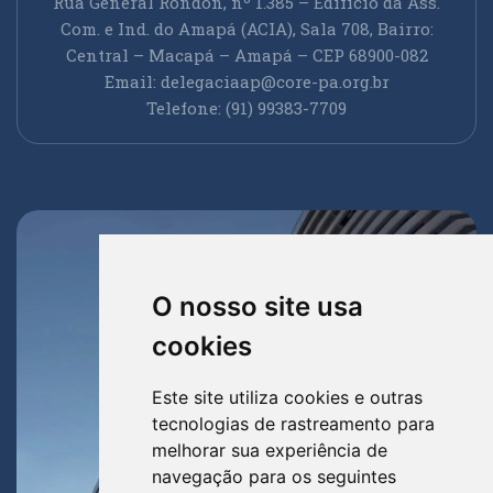
Rua General Rondon, nº 1.385 – Edifício da Ass.
Com. e Ind. do Amapá (ACIA), Sala 708, Bairro:
Central – Macapá – Amapá – CEP 68900-082
Email:
delegaciaap@core-pa.org.br
Telefone: (91) 99383-7709
O nosso site usa
cookies
Este site utiliza cookies e outras
tecnologias de rastreamento para
melhorar sua experiência de
navegação para os seguintes