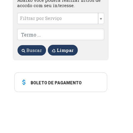
Abaixo você poderá realizar filtros de
acordo com seu interesse.
Filtrar por Serviço
Buscar
Limpar
attach_money
BOLETO DE PAGAMENTO