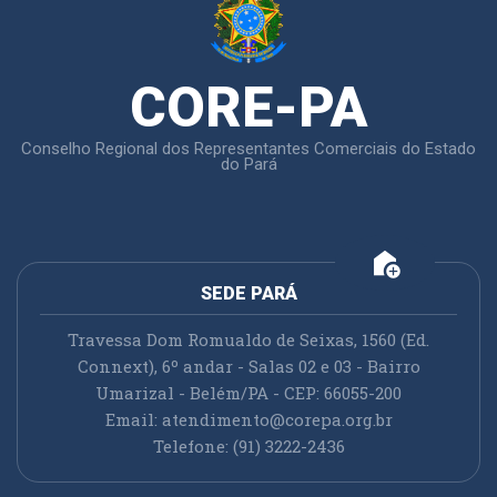
CORE-PA
Conselho Regional dos Representantes Comerciais do Estado
do Pará
add_home
SEDE PARÁ
Travessa Dom Romualdo de Seixas, 1560 (Ed.
Connext), 6º andar - Salas 02 e 03 - Bairro
Umarizal - Belém/PA - CEP: 66055-200
Email:
atendimento@corepa.org.br
Telefone: (91) 3222-2436