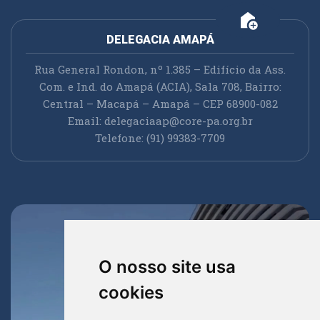
add_home
DELEGACIA AMAPÁ
Rua General Rondon, nº 1.385 – Edifício da Ass.
Com. e Ind. do Amapá (ACIA), Sala 708, Bairro:
Central – Macapá – Amapá – CEP 68900-082
Email:
delegaciaap@core-pa.org.br
Telefone: (91) 99383-7709
O nosso site usa
cookies