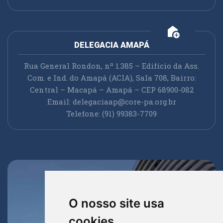
add_home
DELEGACIA AMAPÁ
Rua General Rondon, nº 1.385 – Edifício da Ass.
Com. e Ind. do Amapá (ACIA), Sala 708, Bairro:
Central – Macapá – Amapá – CEP 68900-082
Email:
delegaciaap@core-pa.org.br
Telefone: (91) 99383-7709
O nosso site usa
cookies