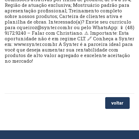
Região de atuação exclusiva; Mostruário padrão para
apresentação profissional; Treinamento completo
sobre nossos produtos; Carteira de clientes ativa e
planilha de obras. Interessado(a)? Envie seu currículo
para
cqueiroz@synter.com.br
ou pelo WhatsApp: 📱 (48)
9172.9240 – Falar com Christiano. ⚠️ Importante: Esta
oportunidade não é em regime CLT. 🔗 Conheça a Synter
em: www.synter.com.br A Synter é a parceira ideal para
você que deseja aumentar sua rentabilidade com
produtos de alto valor agregado e excelente aceitação
no mercado!
voltar