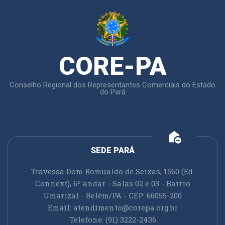
CORE-PA
Conselho Regional dos Representantes Comerciais do Estado
do Pará
add_home
SEDE PARÁ
Travessa Dom Romualdo de Seixas, 1560 (Ed.
Connext), 6º andar - Salas 02 e 03 - Bairro
Umarizal - Belém/PA - CEP: 66055-200
Email:
atendimento@corepa.org.br
Telefone: (91) 3222-2436