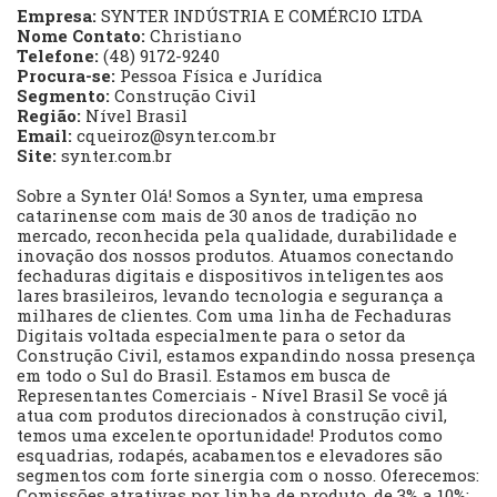
Empresa:
SYNTER INDÚSTRIA E COMÉRCIO LTDA
Nome Contato:
Christiano
Telefone:
(48) 9172-9240
Procura-se:
Pessoa Física e Jurídica
Segmento:
Construção Civil
Região:
Nível Brasil
Email:
cqueiroz@synter.com.br
Site:
synter.com.br
Sobre a Synter Olá! Somos a Synter, uma empresa
catarinense com mais de 30 anos de tradição no
mercado, reconhecida pela qualidade, durabilidade e
inovação dos nossos produtos. Atuamos conectando
fechaduras digitais e dispositivos inteligentes aos
lares brasileiros, levando tecnologia e segurança a
milhares de clientes. Com uma linha de Fechaduras
Digitais voltada especialmente para o setor da
Construção Civil, estamos expandindo nossa presença
em todo o Sul do Brasil. Estamos em busca de
Representantes Comerciais - Nível Brasil Se você já
atua com produtos direcionados à construção civil,
temos uma excelente oportunidade! Produtos como
esquadrias, rodapés, acabamentos e elevadores são
segmentos com forte sinergia com o nosso. Oferecemos:
Comissões atrativas por linha de produto, de 3% a 10%;