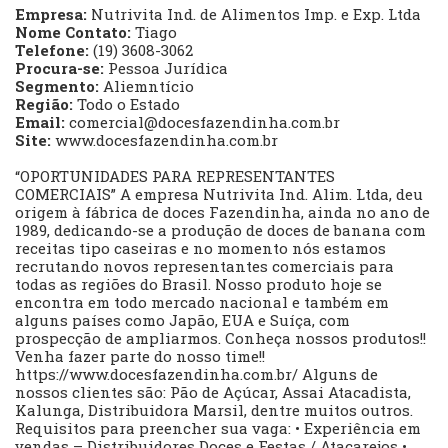
Empresa:
Nutrivita Ind. de Alimentos Imp. e Exp. Ltda
Nome Contato:
Tiago
Telefone:
(19) 3608-3062
Procura-se:
Pessoa Jurídica
Segmento:
Aliemntício
Região:
Todo o Estado
Email:
comercial@docesfazendinha.com.br
Site:
www.docesfazendinha.com.br
“OPORTUNIDADES PARA REPRESENTANTES
COMERCIAIS” A empresa Nutrivita Ind. Alim. Ltda, deu
origem à fábrica de doces Fazendinha, ainda no ano de
1989, dedicando-se a produção de doces de banana com
receitas tipo caseiras e no momento nós estamos
recrutando novos representantes comerciais para
todas as regiões do Brasil. Nosso produto hoje se
encontra em todo mercado nacional e também em
alguns países como Japão, EUA e Suíça, com
prospecção de ampliarmos. Conheça nossos produtos!!
Venha fazer parte do nosso time!!
https://www.docesfazendinha.com.br/ Alguns de
nossos clientes são: Pão de Açúcar, Assai Atacadista,
Kalunga, Distribuidora Marsil, dentre muitos outros.
Requisitos para preencher sua vaga: • Experiência em
vendas – Distribuidores Doces e Festas / Atacarejos •