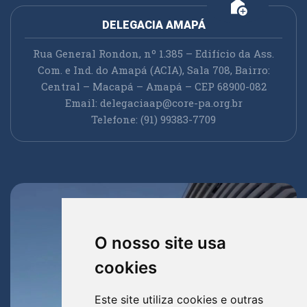
add_home
DELEGACIA AMAPÁ
Rua General Rondon, nº 1.385 – Edifício da Ass.
Com. e Ind. do Amapá (ACIA), Sala 708, Bairro:
Central – Macapá – Amapá – CEP 68900-082
Email:
delegaciaap@core-pa.org.br
Telefone: (91) 99383-7709
O nosso site usa
cookies
Este site utiliza cookies e outras