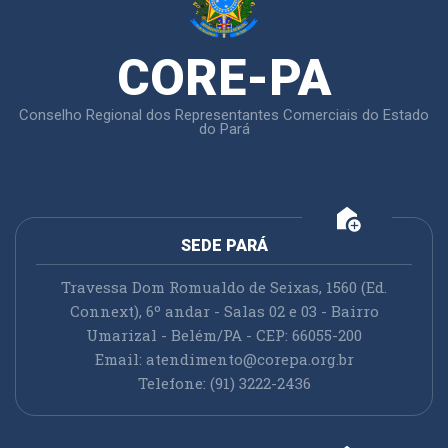
CORE-PA
Conselho Regional dos Representantes Comerciais do Estado
do Pará
add_home
SEDE PARÁ
Travessa Dom Romualdo de Seixas, 1560 (Ed.
Connext), 6º andar - Salas 02 e 03 - Bairro
Umarizal - Belém/PA - CEP: 66055-200
Email:
atendimento@corepa.org.br
Telefone: (91) 3222-2436