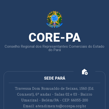
CORE-PA
Conselho Regional dos Representantes Comerciais do Estado
do Pará
add_home
SEDE PARÁ
Travessa Dom Romualdo de Seixas, 1560 (Ed.
Connext), 6º andar - Salas 02 e 03 - Bairro
Umarizal - Belém/PA - CEP: 66055-200
Email:
atendimento@corepa.org.br