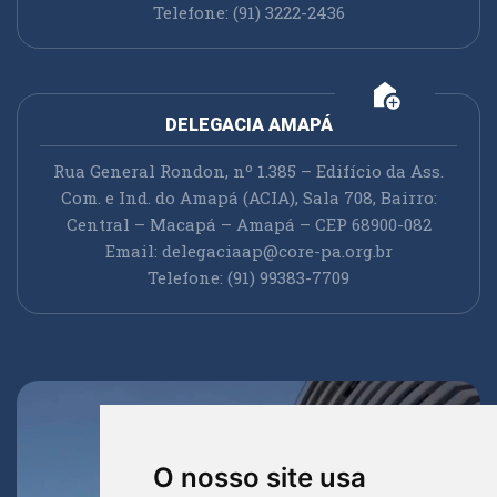
Telefone: (91) 3222-2436
add_home
DELEGACIA AMAPÁ
Rua General Rondon, nº 1.385 – Edifício da Ass.
Com. e Ind. do Amapá (ACIA), Sala 708, Bairro:
Central – Macapá – Amapá – CEP 68900-082
Email:
delegaciaap@core-pa.org.br
Telefone: (91) 99383-7709
O nosso site usa