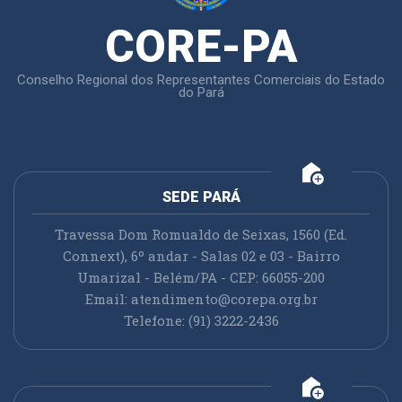
CORE-PA
Conselho Regional dos Representantes Comerciais do Estado
do Pará
add_home
SEDE PARÁ
Travessa Dom Romualdo de Seixas, 1560 (Ed.
Connext), 6º andar - Salas 02 e 03 - Bairro
Umarizal - Belém/PA - CEP: 66055-200
Email:
atendimento@corepa.org.br
Telefone: (91) 3222-2436
add_home