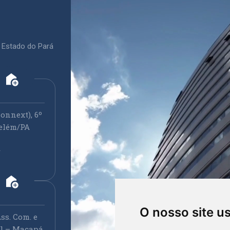
 Estado do Pará
add_home
onnext), 6º
elém/PA
r
add_home
O nosso site u
ss. Com. e
ral – Macapá