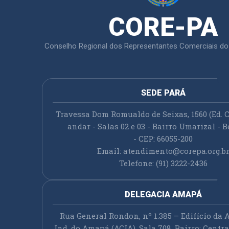
CORE-PA
Conselho Regional dos Representantes Comerciais do
SEDE PARÁ
Travessa Dom Romualdo de Seixas, 1560 (Ed. C
andar - Salas 02 e 03 - Bairro Umarizal - B
- CEP: 66055-200
Email:
atendimento@corepa.org.b
Telefone: (91) 3222-2436
DELEGACIA AMAPÁ
Rua General Rondon, nº 1.385 – Edifício da A
Ind. do Amapá (ACIA), Sala 708, Bairro: Cent