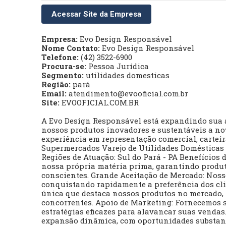
Acessar Site da Empresa
Empresa:
Evo Design Responsável
Nome Contato:
Evo Design Responsável
Telefone:
(42) 3522-6900
Procura-se:
Pessoa Jurídica
Segmento:
utilidades domesticas
Região:
pará
Email:
atendimento@evooficial.com.br
Site:
EVOOFICIAL.COM.BR
A Evo Design Responsável está expandindo sua 
nossos produtos inovadores e sustentáveis a no
experiência em representação comercial, carteir
Supermercados Varejo de Utilidades Domésticas
Regiões de Atuação: Sul do Pará - PA Benefícios
nossa própria matéria prima, garantindo produ
conscientes. Grande Aceitação de Mercado: Noss
conquistando rapidamente a preferência dos cli
única que destaca nossos produtos no mercado,
concorrentes. Apoio de Marketing: Fornecemos 
estratégias eficazes para alavancar suas venda
expansão dinâmica, com oportunidades substanci