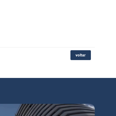
-
voltar