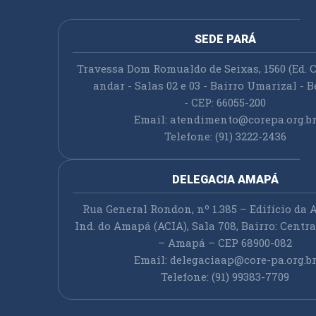
SEDE PARÁ
Travessa Dom Romualdo de Seixas, 1560 (Ed. C
andar - Salas 02 e 03 - Bairro Umarizal - B
- CEP: 66055-200
Email:
atendimento@corepa.org.b
Telefone: (91) 3222-2436
DELEGACIA AMAPÁ
Rua General Rondon, nº 1.385 – Edifício da A
Ind. do Amapá (ACIA), Sala 708, Bairro: Cent
– Amapá – CEP 68900-082
Email:
delegaciaap@core-pa.org.b
Telefone: (91) 99383-7709