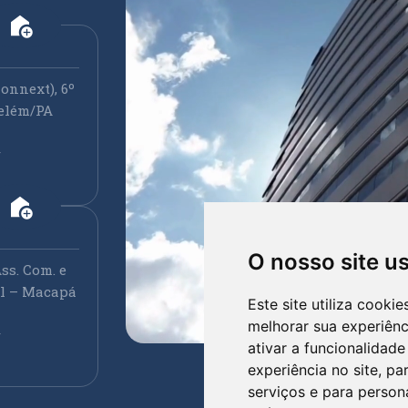
add_home
onnext), 6º
elém/PA
r
add_home
O nosso site u
ss. Com. e
ral – Macapá
Este site utiliza cooki
melhorar sua experiên
r
ativar a funcionalidade
experiência no site
,
par
serviços e para person