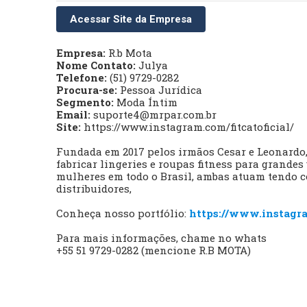
Acessar Site da Empresa
Empresa:
R.b Mota
Nome Contato:
Julya
Telefone:
(51) 9729-0282
Procura-se:
Pessoa Jurídica
Segmento:
Moda Íntim
Email:
suporte4@mrpar.com.br
Site:
https://www.instagram.com/fitcatoficial/
Fundada em 2017 pelos irmãos Cesar e Leonardo,
fabricar lingeries e roupas fitness para grandes 
mulheres em todo o Brasil, ambas atuam tendo c
distribuidores,
Conheça nosso portfólio:
https://www.instagra
Para mais informações, chame no whats
+55 51 9729-0282 (mencione R.B MOTA)