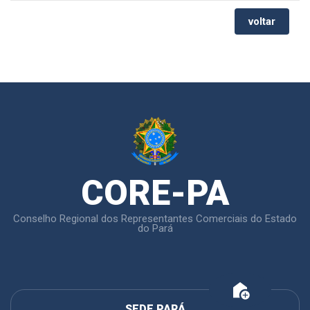
voltar
CORE-PA
Conselho Regional dos Representantes Comerciais do Estado
do Pará
add_home
SEDE PARÁ