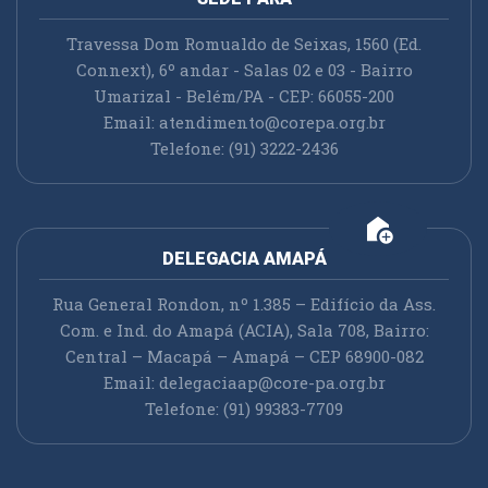
Travessa Dom Romualdo de Seixas, 1560 (Ed.
Connext), 6º andar - Salas 02 e 03 - Bairro
Umarizal - Belém/PA - CEP: 66055-200
Email:
atendimento@corepa.org.br
Telefone: (91) 3222-2436
add_home
DELEGACIA AMAPÁ
Rua General Rondon, nº 1.385 – Edifício da Ass.
Com. e Ind. do Amapá (ACIA), Sala 708, Bairro:
Central – Macapá – Amapá – CEP 68900-082
Email:
delegaciaap@core-pa.org.br
Telefone: (91) 99383-7709