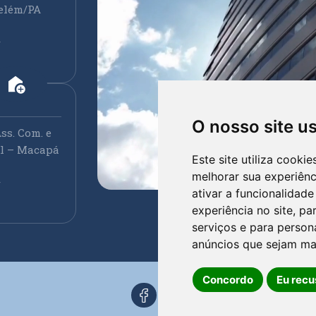
elém/PA
r
add_home
O nosso site u
ss. Com. e
ral – Macapá
Este site utiliza cooki
melhorar sua experiên
r
ativar a funcionalidade
experiência no site
,
par
serviços e para person
anúncios que sejam ma
Concordo
Eu recu