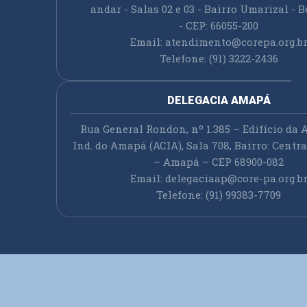
andar - Salas 02 e 03 - Bairro Umarizal - B
- CEP: 66055-200
Email:
atendimento@corepa.org.b
Telefone: (91) 3222-2436
DELEGACIA AMAPÁ
Rua General Rondon, nº 1.385 – Edifício da A
Ind. do Amapá (ACIA), Sala 708, Bairro: Cent
– Amapá – CEP 68900-082
Email:
delegaciaap@core-pa.org.b
Telefone: (91) 99383-7709