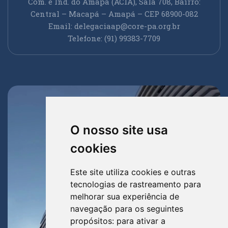
Com. e Ind. do Amapá (ACIA), Sala 708, Bairro:
Central – Macapá – Amapá – CEP 68900-082
Email:
delegaciaap@core-pa.org.br
Telefone: (91) 99383-7709
O nosso site usa
cookies
Este site utiliza cookies e outras
tecnologias de rastreamento para
melhorar sua experiência de
navegação para os seguintes
propósitos:
para ativar a