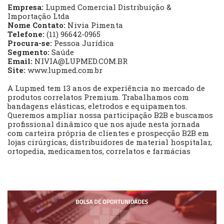
Empresa:
Lupmed Comercial Distribuição &
Importação Ltda
Nome Contato:
Nivia Pimenta
Telefone:
(11) 96642-0965
Procura-se:
Pessoa Jurídica
Segmento:
Saúde
Email:
NIVIA@LUPMED.COM.BR
Site:
www.lupmed.com.br
A Lupmed tem 13 anos de experiência no mercado de
produtos correlatos Premium. Trabalhamos com
bandagens elásticas, eletrodos e equipamentos.
Queremos ampliar nossa participação B2B e buscamos
profissional dinâmico que nos ajude nesta jornada
com carteira própria de clientes e prospecção B2B em
lojas cirúrgicas, distribuidores de material hospitalar,
ortopedia, medicamentos, correlatos e farmácias