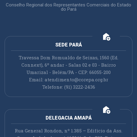
Conselho Regional dos Representantes Comerciais do Estado
do Pará
add_home
SEDE PARÁ
Travessa Dom Romualdo de Seixas, 1560 (Ed.
Connext), 6º andar - Salas 02 e 03 - Bairro
Umarizal - Belém/PA - CEP: 66055-200
Email:
atendimento@corepa.org.br
Telefone: (91) 3222-2436
add_home
DELEGACIA AMAPÁ
Rua General Rondon, nº 1.385 – Edifício da Ass.