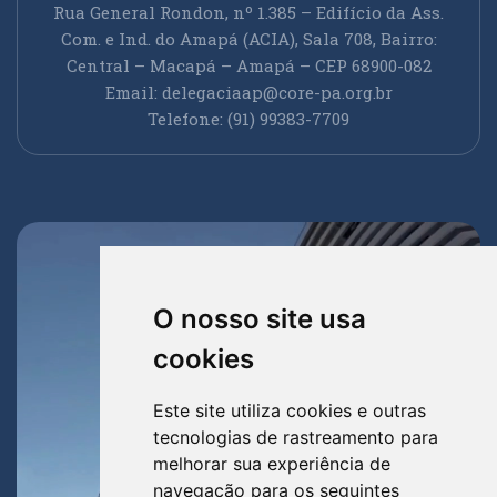
Rua General Rondon, nº 1.385 – Edifício da Ass.
Com. e Ind. do Amapá (ACIA), Sala 708, Bairro:
Central – Macapá – Amapá – CEP 68900-082
Email:
delegaciaap@core-pa.org.br
Telefone: (91) 99383-7709
O nosso site usa
cookies
Este site utiliza cookies e outras
tecnologias de rastreamento para
melhorar sua experiência de
navegação para os seguintes