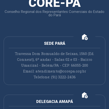
CORE-PA
Conselho Regional dos Representantes Comerciais do Estado
do Pará
add_home
SEDE PARÁ
Travessa Dom Romualdo de Seixas, 1560 (Ed.
Connext), 6º andar - Salas 02 e 03 - Bairro
Umarizal - Belém/PA - CEP: 66055-200
Email:
atendimento@corepa.org.br
Telefone: (91) 3222-2436
add_home
DELEGACIA AMAPÁ