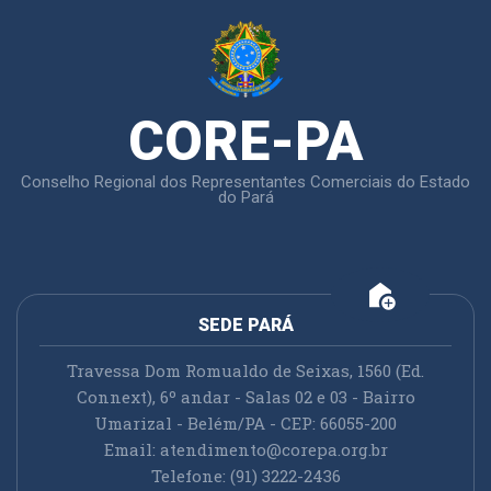
CORE-PA
Conselho Regional dos Representantes Comerciais do Estado
do Pará
add_home
SEDE PARÁ
Travessa Dom Romualdo de Seixas, 1560 (Ed.
Connext), 6º andar - Salas 02 e 03 - Bairro
Umarizal - Belém/PA - CEP: 66055-200
Email:
atendimento@corepa.org.br
Telefone: (91) 3222-2436