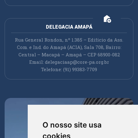
add_home
DELEGACIA AMAPÁ
Rua General Rondon, nº 1.385 – Edifício da Ass.
Com. e Ind. do Amapá (ACIA), Sala 708, Bairro:
Central – Macapá – Amapá – CEP 68900-082
Email:
delegaciaap@core-pa.org.br
Telefone: (91) 99383-7709
O nosso site usa
cookies