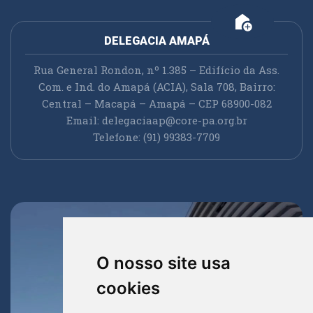
add_home
DELEGACIA AMAPÁ
Rua General Rondon, nº 1.385 – Edifício da Ass.
Com. e Ind. do Amapá (ACIA), Sala 708, Bairro:
Central – Macapá – Amapá – CEP 68900-082
Email:
delegaciaap@core-pa.org.br
Telefone: (91) 99383-7709
O nosso site usa
cookies