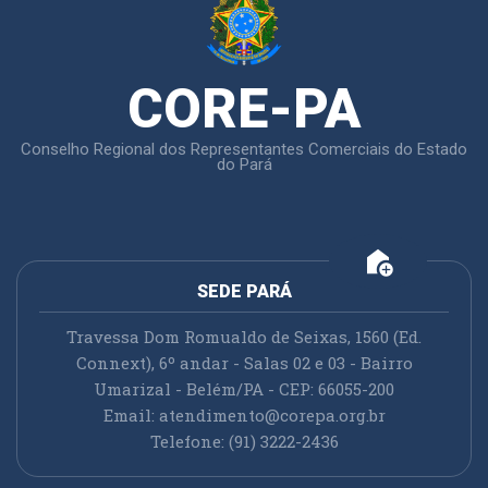
CORE-PA
Conselho Regional dos Representantes Comerciais do Estado
do Pará
add_home
SEDE PARÁ
Travessa Dom Romualdo de Seixas, 1560 (Ed.
Connext), 6º andar - Salas 02 e 03 - Bairro
Umarizal - Belém/PA - CEP: 66055-200
Email:
atendimento@corepa.org.br
Telefone: (91) 3222-2436