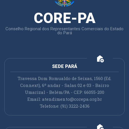
CORE-PA
Conselho Regional dos Representantes Comerciais do Estado
do Pará
add_home
SEDE PARÁ
Travessa Dom Romualdo de Seixas, 1560 (Ed.
Connext), 6º andar - Salas 02 e 03 - Bairro
Umarizal - Belém/PA - CEP: 66055-200
Email:
atendimento@corepa.org.br
Telefone: (91) 3222-2436
add_home