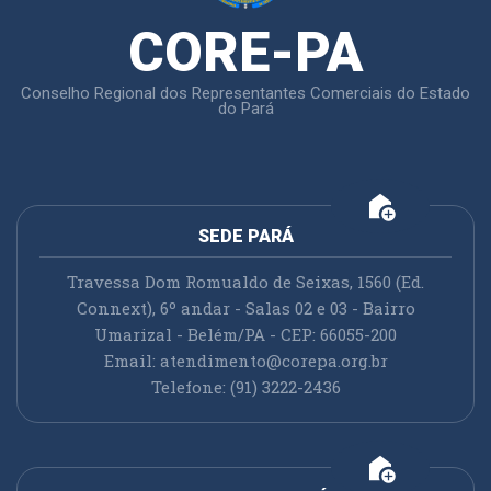
CORE-PA
Conselho Regional dos Representantes Comerciais do Estado
do Pará
add_home
SEDE PARÁ
Travessa Dom Romualdo de Seixas, 1560 (Ed.
Connext), 6º andar - Salas 02 e 03 - Bairro
Umarizal - Belém/PA - CEP: 66055-200
Email:
atendimento@corepa.org.br
Telefone: (91) 3222-2436
add_home