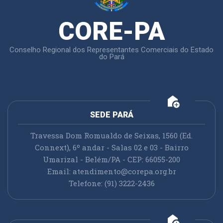
CORE-PA
Conselho Regional dos Representantes Comerciais do Estado
do Pará
add_home
SEDE PARÁ
Travessa Dom Romualdo de Seixas, 1560 (Ed.
Connext), 6º andar - Salas 02 e 03 - Bairro
Umarizal - Belém/PA - CEP: 66055-200
Email:
atendimento@corepa.org.br
Telefone: (91) 3222-2436
add_home