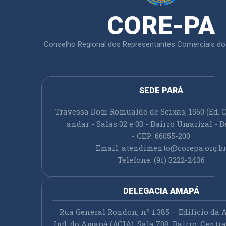
CORE-PA
Conselho Regional dos Representantes Comerciais do
SEDE PARÁ
Travessa Dom Romualdo de Seixas, 1560 (Ed. C
andar - Salas 02 e 03 - Bairro Umarizal - B
- CEP: 66055-200
Email:
atendimento@corepa.org.b
Telefone: (91) 3222-2436
DELEGACIA AMAPÁ
Rua General Rondon, nº 1.385 – Edifício da A
Ind. do Amapá (ACIA), Sala 708, Bairro: Cent