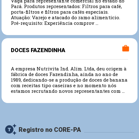
Vaga para representante comercial no estado do
Pará. Produtos representados: Filtros para café,
porta-filtros e filtros para cafés especiais.
Atuação: Varejo e atacado do ramo alimentício.
Pré-requisito: Experiência comprov ...
work
DOCES FAZENDINHA
A empresa Nutrivita Ind. Alim. Ltda, deu origem à
fábrica de doces Fazendinha, ainda no ano de
1989, dedicando-se a produção de doces de banana
com receitas tipo caseiras e no momento nós
estamos recrutando novos representantes com ...
generating_tokens
Registro no CORE-PA