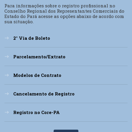
Para informações sobre o registro profissional no
Conselho Regional dos Representantes Comerciais do
Estado do Pará acesse as opções abaixo de acordo com
sua situação.
2° Via de Boleto
east
Parcelamento/Extrato
east
Modelos de Contrato
east
Cancelamento de Registro
east
Registro no Core-PA
east