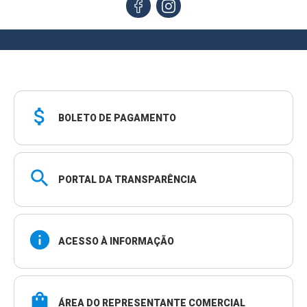
attach_money
BOLETO DE PAGAMENTO
search
PORTAL DA TRANSPARÊNCIA
info
ACESSO À INFORMAÇÃO
shopping_bag
ÁREA DO REPRESENTANTE COMERCIAL