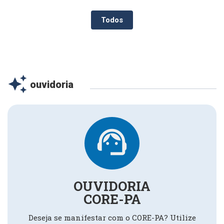
Todos
auto_awesome
ouvidoria
support_agent
OUVIDORIA
CORE-PA
Deseja se manifestar com o CORE-PA? Utilize