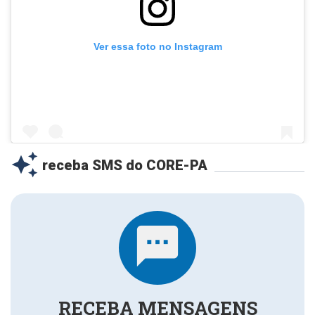
Ver essa foto no Instagram
auto_awesome
receba SMS do CORE-PA
Uma publicação compartilhada por Core-PA (@corepaoficial)
sms
RECEBA MENSAGENS