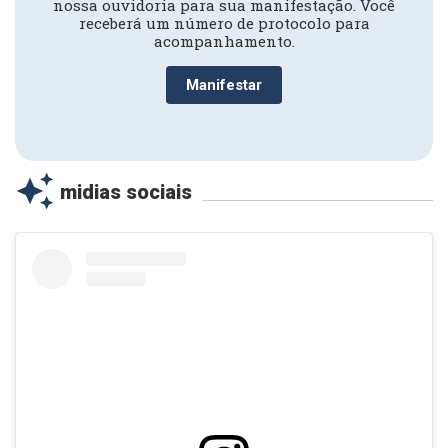
nossa ouvidoria para sua manifestação. Você
receberá um número de protocolo para
acompanhamento.
Manifestar
auto_awesome
midias sociais