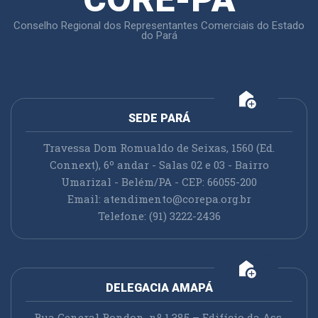
Conselho Regional dos Representantes Comerciais do Estado
do Pará
add_home
SEDE PARÁ
Travessa Dom Romualdo de Seixas, 1560 (Ed.
Connext), 6º andar - Salas 02 e 03 - Bairro
Umarizal - Belém/PA - CEP: 66055-200
Email:
atendimento@corepa.org.br
Telefone: (91) 3222-2436
add_home
DELEGACIA AMAPÁ
Rua General Rondon, nº 1.385 – Edifício da Ass.