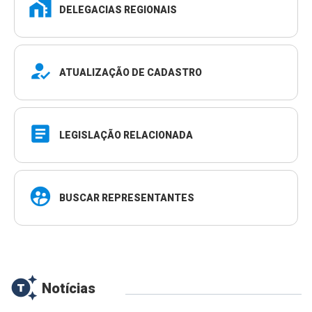
home_work
DELEGACIAS REGIONAIS
how_to_reg
ATUALIZAÇÃO DE CADASTRO
article
LEGISLAÇÃO RELACIONADA
supervised_user_circle
BUSCAR REPRESENTANTES
generating_tokens
Notícias