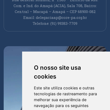
Com. e Ind. do Amapá (ACIA), Sala 708, Bairro:
Central – Macapá – Amapá – CEP 68900-082
Email:
delegaciaap@core-pa.org.br
Telefone: (91) 99383-7709
O nosso site usa
cookies
Este site utiliza cookies e outras
tecnologias de rastreamento para
melhorar sua experiência de
navegação para os seguintes