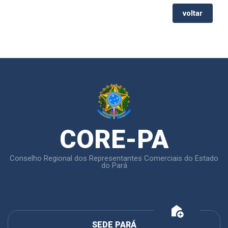
voltar
CORE-PA
Conselho Regional dos Representantes Comerciais do Estado
do Pará
add_home
SEDE PARÁ