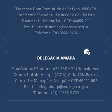
Travessa Dom Romualdo de Seixas, 1560 (Ed.
Connext), 6º andar - Salas 02 e 03 - Bairro
Umarizal - Belém/PA - CEP: 66055-200
Email:
atendimento@corepa.org.br
Telefone: (91) 3222-2436
add_home
DELEGACIA AMAPÁ
Rua General Rondon, nº 1.385 – Edifício da Ass.
Com. e Ind. do Amapá (ACIA), Sala 708, Bairro:
Central – Macapá – Amapá – CEP 68900-082
Email:
delegaciaap@core-pa.org.br
Telefone: (91) 99383-7709