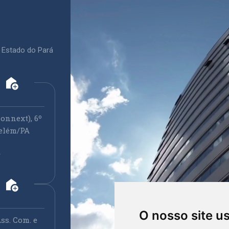
 Estado do Pará
add_home
onnext), 6º
elém/PA
r
add_home
O nosso site u
ss. Com. e