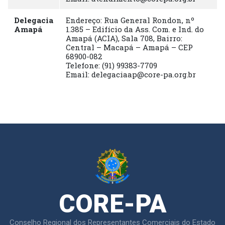
Delegacia
Endereço:
Rua General Rondon, nº
Amapá
1.385 – Edifício da Ass. Com. e Ind. do
Amapá (ACIA), Sala 708, Bairro:
Central – Macapá – Amapá – CEP
68900-082
Telefone:
(91) 99383-7709
Email:
delegaciaap@core-pa.org.br
CORE-PA
Conselho Regional dos Representantes Comerciais do Estado