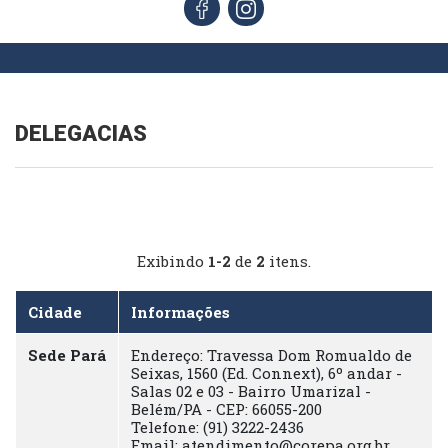
DELEGACIAS
Exibindo
1-2
de
2
itens.
Cidade
Informações
Sede Pará
Endereço:
Travessa Dom Romualdo de
Seixas, 1560 (Ed. Connext), 6º andar -
Salas 02 e 03 - Bairro Umarizal -
Belém/PA - CEP: 66055-200
Telefone:
(91) 3222-2436
Email:
atendimento@corepa.org.br