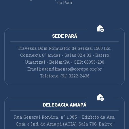
do Pará
add_home
SEDE PARÁ
Travessa Dom Romualdo de Seixas, 1560 (Ed.
Connext), 6º andar - Salas 02 e 03 - Bairro
Umarizal - Belém/PA - CEP: 66055-200
Email:
atendimento@corepa.org.br
Telefone: (91) 3222-2436
add_home
DELEGACIA AMAPÁ
Rua General Rondon, nº 1.385 – Edifício da Ass.
Com. e Ind. do Amapá (ACIA), Sala 708, Bairro: