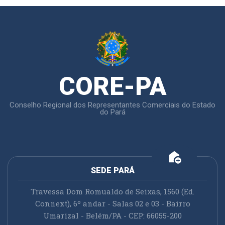
CORE-PA
Conselho Regional dos Representantes Comerciais do Estado
do Pará
add_home
SEDE PARÁ
Travessa Dom Romualdo de Seixas, 1560 (Ed.
Connext), 6º andar - Salas 02 e 03 - Bairro
Umarizal - Belém/PA - CEP: 66055-200