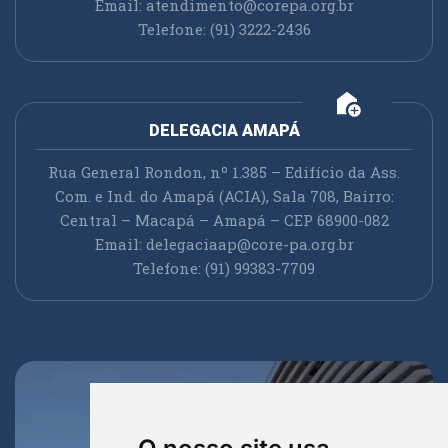
Email:
atendimento@corepa.org.br
Telefone: (91) 3222-2436
add_home
DELEGACIA AMAPÁ
Rua General Rondon, nº 1.385 – Edifício da Ass.
Com. e Ind. do Amapá (ACIA), Sala 708, Bairro:
Central – Macapá – Amapá – CEP 68900-082
Email:
delegaciaap@core-pa.org.br
Telefone: (91) 99383-7709