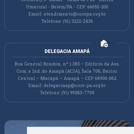
Umarizal - Belém/PA - CEP: 66055-200
Email:
atendimento@corepa.org.br
Telefone: (91) 3222-2436
add_home
DELEGACIA AMAPÁ
Rua General Rondon, nº 1.385 – Edifício da Ass.
Com. e Ind. do Amapá (ACIA), Sala 708, Bairro:
Central – Macapá – Amapá – CEP 68900-082
Email:
delegaciaap@core-pa.org.br
Telefone: (91) 99383-7709