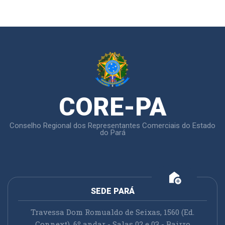
CORE-PA
Conselho Regional dos Representantes Comerciais do Estado
do Pará
add_home
SEDE PARÁ
Travessa Dom Romualdo de Seixas, 1560 (Ed.
Connext), 6º andar - Salas 02 e 03 - Bairro